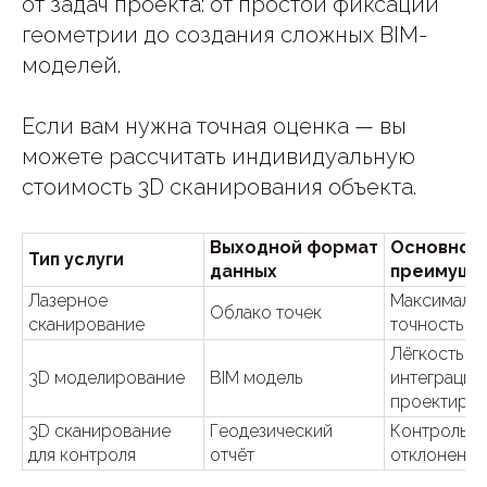
от задач проекта: от простой фиксации
геометрии до создания сложных BIM-
моделей.
Если вам нужна точная оценка — вы
можете рассчитать индивидуальную
стоимость 3D сканирования объекта.
Выходной формат
Основное
Тип услуги
данных
преимуще
Лазерное
Максимальн
Облако точек
сканирование
точность
Лёгкость
3D моделирование
BIM модель
интеграции
проектиро
3D сканирование
Геодезический
Контроль
для контроля
отчёт
отклонений